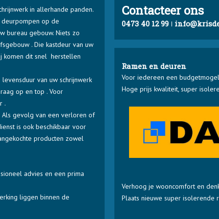
Contacteer ons
chrijnwerk in allerhande panden.
k, deurpompen op de
0473 40 12 99
info@krisde
I
uw bureau gebouw. Niets zo
ijfsgebouw . Die kastdeur van uw
ij komen dit snel herstellen
Ramen en deuren
Voor iedereen een budgetmogeli
 levensduur van uw schrijnwerk
Hoge prijs kwaliteit, super isole
raag op en top . Voor
r .
 Als gevolg van een verloren of
dienst is ook beschikbaar voor
 aangekochte producten zowel
essioneel advies en een prima
Verhoog je wooncomfort en denk
erking liggen binnen de
Plaats nieuwe super isolerende r