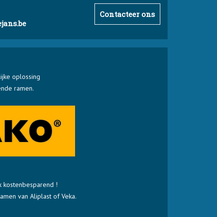
Contacteer ons
jans.be
jke oplossing
rende ramen.
 kostenbesparend !
amen van Aliplast of Veka.